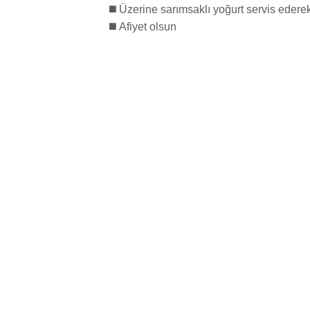
◼️ Üzerine sarımsaklı yoğurt servis ederek 
◼️ Afiyet olsun