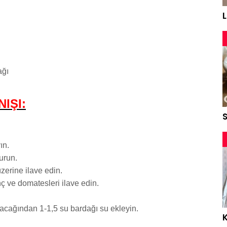
ağı
IŞI:
S
ın.
vurun.
zerine ilave edin.
nç ve domatesleri ilave edin.
lacağından 1-1,5 su bardağı su ekleyin.