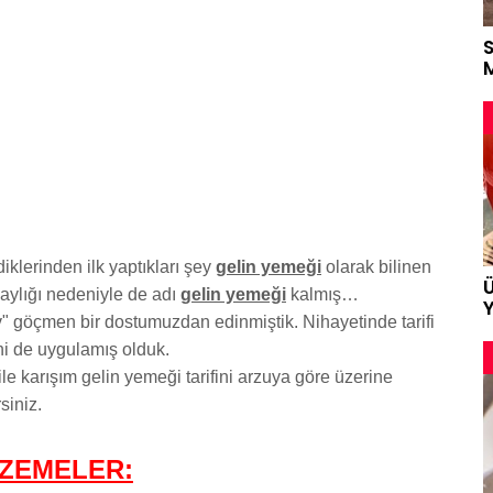
M
klerinden ilk yaptıkları şey
gelin yemeği
olarak bilinen
laylığı nedeniyle de adı
gelin yemeği
kalmış…
Y
v" göçmen bir dostumuzdan edinmiştik. Nihayetinde tarifi
ni de uygulamış olduk.
ile karışım gelin yemeği tarifini arzuya göre üzerine
siniz.
LZEMELER: