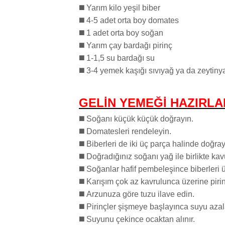
◼️ Yarım kilo yeşil biber
◼️ 4-5 adet orta boy domates
◼️ 1 adet orta boy soğan
◼️ Yarım çay bardağı pirinç
◼️ 1-1,5 su bardağı su
◼️ 3-4 yemek kaşığı sıvıyağ ya da zeytiny
GELİN YEMEĞİ
HAZIRLAN
◼️ Soğanı küçük küçük doğrayın.
◼️ Domatesleri rendeleyin.
◼️ Biberleri de iki üç parça halinde doğray
◼️ Doğradığınız soğanı yağ ile birlikte ka
◼️ Soğanlar hafif pembeleşince biberleri ü
◼️ Karışım çok az kavrulunca üzerine piri
◼️ Arzunuza göre tuzu ilave edin.
◼️ Pirinçler şişmeye başlayınca suyu aza
◼️ Suyunu çekince ocaktan alınır.