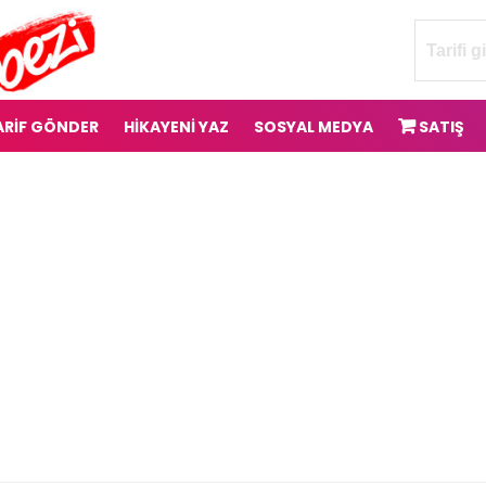
ARİF GÖNDER
HİKAYENİ YAZ
SOSYAL MEDYA
SATIŞ