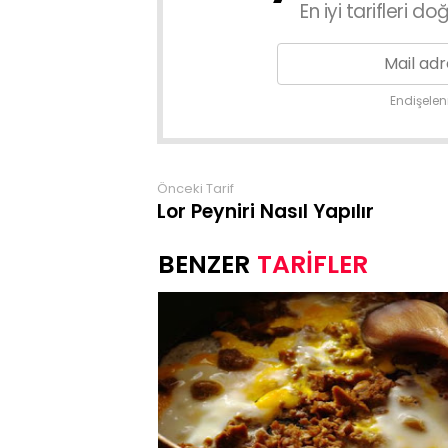
En iyi tarifleri 
Endişele
Önceki Tarif
Lor Peyniri Nasıl Yapılır
TARİFLER