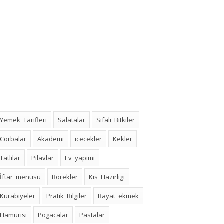
Yemek_Tarifleri
Salatalar
Sifali_Bitkiler
Corbalar
Akademi
icecekler
Kekler
Tatlilar
Pilavlar
Ev_yapimi
İftar_menusu
Borekler
Kis_Hazırligi
Kurabiyeler
Pratik_Bilgiler
Bayat_ekmek
Hamurisi
Pogacalar
Pastalar