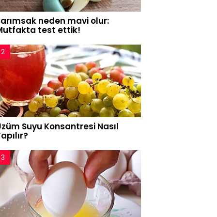
Sarımsak neden mavi olur:
utfakta test ettik!
Üzüm Suyu Konsantresi Nasıl
apılır?