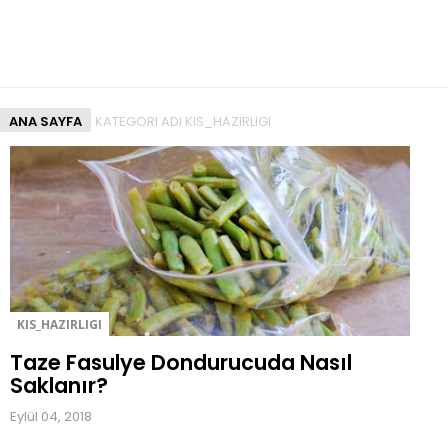
l
e
r
i
|
ANA SAYFA
KATEGORI ADI KIS_HAZIRLIGI
K
e
k
T
a
r
i
f
l
e
KIS_HAZIRLIGI
r
Taze Fasulye Dondurucuda Nasıl
i
Saklanır?
|
R
Eylül 04, 2018
e