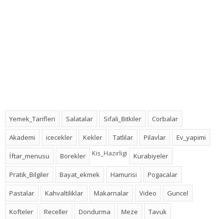
Yemek_Tarifleri
Salatalar
Sifali_Bitkiler
Corbalar
Akademi
icecekler
Kekler
Tatlilar
Pilavlar
Ev_yapimi
Kis_Hazırligi
İftar_menusu
Borekler
Kurabiyeler
Pratik_Bilgiler
Bayat_ekmek
Hamurisi
Pogacalar
Pastalar
Kahvaltiliklar
Makarnalar
Video
Guncel
Kofteler
Receller
Dondurma
Meze
Tavuk