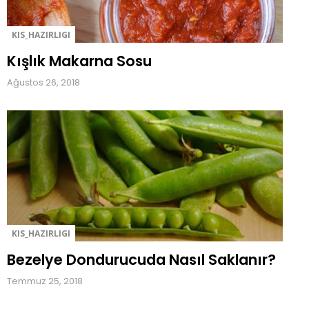
i
f
KIS_HAZIRLIGI
l
Kışlık Makarna Sosu
e
r
Ağustos 26, 2018
i
v
e
K
e
k
T
a
r
i
KIS_HAZIRLIGI
f
l
Bezelye Dondurucuda Nasıl Saklanır?
e
Temmuz 25, 2018
r
i