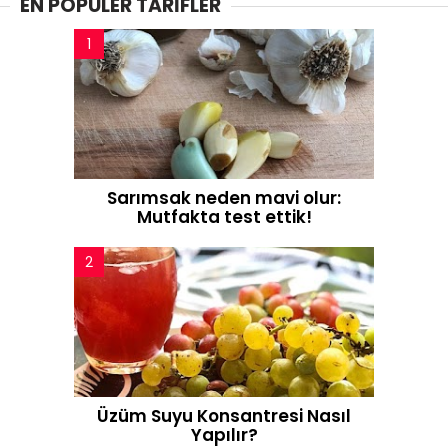
EN POPÜLER TARİFLER
i
t
e
s
i
Sarımsak neden mavi olur:
Mutfakta test ettik!
Üzüm Suyu Konsantresi Nasıl
Yapılır?