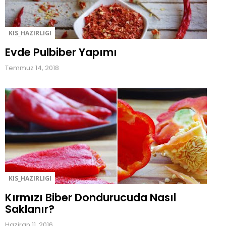
r
.
S
KIS_HAZIRLIGI
o
f
Evde Pulbiber Yapımı
r
Temmuz 14, 2018
a
b
e
z
i
,
D
e
n
e
KIS_HAZIRLIGI
n
m
Kırmızı Biber Dondurucuda Nasıl
i
Saklanır?
ş
A
Haziran 11, 2016