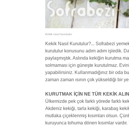
Kekik nasıl kurutulur
Kekik Nasıl Kurutulur?... Sofrabezi yemek t
kurutulur konusunu adım adım işledik. Da
paylaşmıştık. Aslında kekiğin kurutma mant
solmaması için güneşte kurutulmaz. Eviniz
yapabilirsiniz. Kullanmadığınız bir oda bu
zaman zaman ısının çok yükseldiği bir y
KURUTMAK İÇİN NE TÜR KEKİK ALI
Ülkemizde pek çok farklı yörede farklı keki
Akdeniz kekiği, tarla kekiği, karabaş kek
mutlaka çiçeklenmiş kısımları olsun. Çün
kuruyunca tohuma dönen kısımlar vardır. 