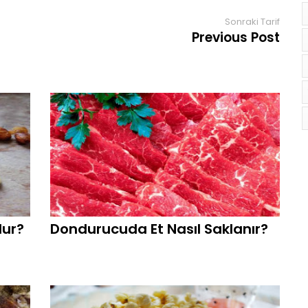
Sonraki Tarif
Previous Post
lur?
Dondurucuda Et Nasıl Saklanır?