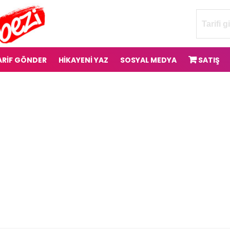
ARİF GÖNDER
HİKAYENİ YAZ
SOSYAL MEDYA
SATIŞ