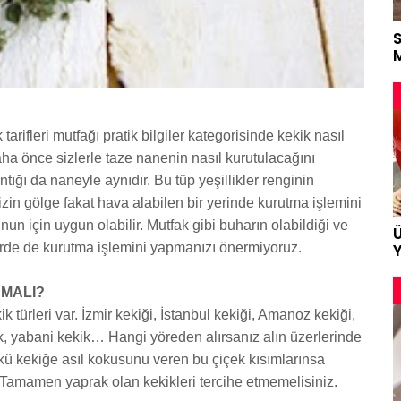
M
arifleri mutfağı pratik bilgiler kategorisinde kekik nasıl
ha önce sizlerle taze nanenin nasıl kurutulacağını
ığı da naneyle aynıdır. Bu tüp yeşillikler renginin
in gölge fakat hava alabilen bir yerinde kurutma işlemini
nun için uygun olabilir. Mutfak gibi buharın olabildiği ve
erde de kurutma işlemini yapmanızı önermiyoruz.
Y
NMALI?
k türleri var. İzmir kekiği, İstanbul kekiği, Amanoz kekiği,
ik, yabani kekik… Hangi yöreden alırsanız alın üzerlerinde
kü kekiğe asıl kokusunu veren bu çiçek kısımlarınsa
Tamamen yaprak olan kekikleri tercihe etmemelisiniz.