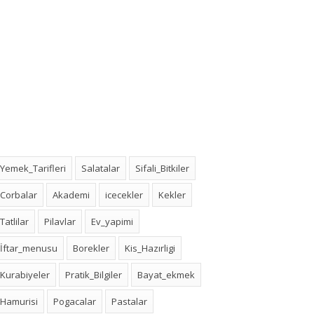
Yemek_Tarifleri
Salatalar
Sifali_Bitkiler
Corbalar
Akademi
icecekler
Kekler
Tatlilar
Pilavlar
Ev_yapimi
İftar_menusu
Borekler
Kis_Hazırligi
Kurabiyeler
Pratik_Bilgiler
Bayat_ekmek
Hamurisi
Pogacalar
Pastalar