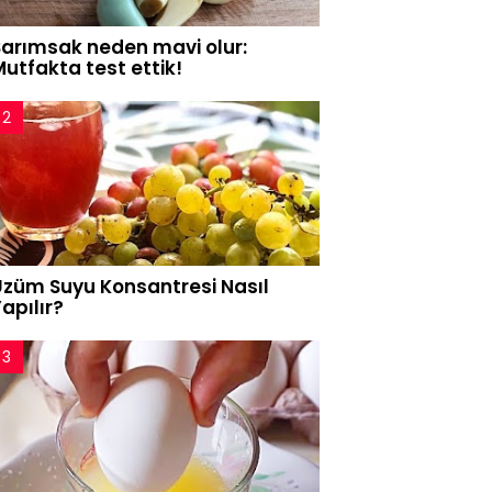
Sarımsak neden mavi olur:
utfakta test ettik!
Üzüm Suyu Konsantresi Nasıl
apılır?