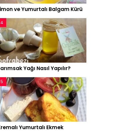
Limon ve Yumurtalı Balgam Kürü
arımsak Yağı Nasıl Yapılır?
Kremalı Yumurtalı Ekmek