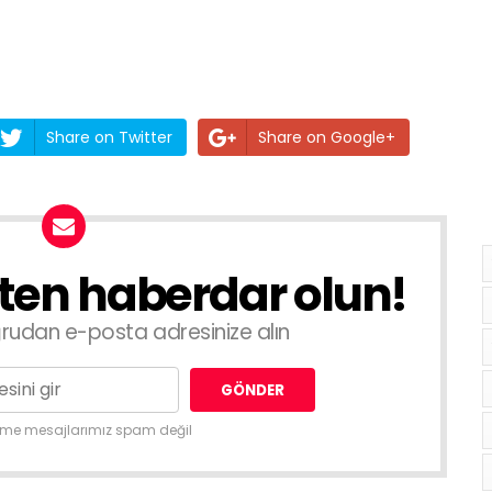
Share on Twitter
Share on Google+
ften haberdar olun!
doğrudan e-posta adresinize alın
nme mesajlarımız spam değil