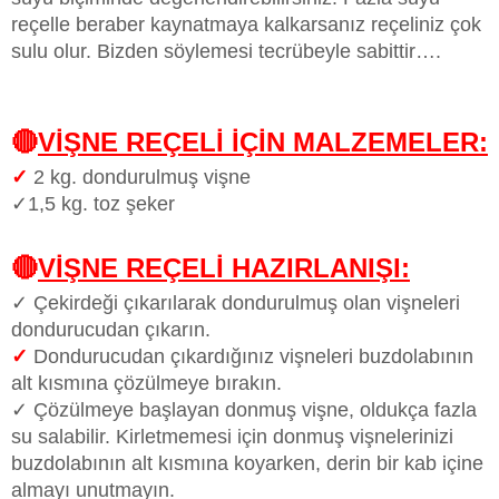
reçelle beraber kaynatmaya kalkarsanız reçeliniz çok
sulu olur. Bizden söylemesi tecrübeyle sabittir….
🔴
VİŞNE REÇELİ İÇİN MALZEMELER:
✓
2 kg. dondurulmuş vişne
✓1,5 kg. toz şeker
🔴
VİŞNE REÇELİ HAZIRLANIŞI:
✓ Çekirdeği çıkarılarak dondurulmuş olan vişneleri
dondurucudan çıkarın.
✓
Dondurucudan çıkardığınız vişneleri buzdolabının
alt kısmına çözülmeye bırakın.
✓ Çözülmeye başlayan donmuş vişne, oldukça fazla
su salabilir. Kirletmemesi için donmuş vişnelerinizi
buzdolabının alt kısmına koyarken, derin bir kab içine
almayı unutmayın.