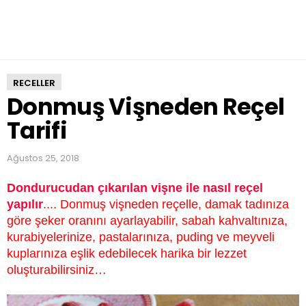
a
r
i
f
i
RECELLER
Donmuş Vişneden Reçel
Tarifi
Ağustos 25, 2018
Dondurucudan çıkarılan vişne ile nasıl reçel
yapılır
.... Donmuş vişneden reçelle, damak tadınıza
göre şeker oranını ayarlayabilir, sabah kahvaltınıza,
kurabiyelerinize, pastalarınıza, puding ve meyveli
kuplarınıza eşlik edebilecek harika bir lezzet
oluşturabilirsiniz…