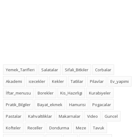
Yemek_Tarifleri
Salatalar
Sifali_Bitkiler
Corbalar
Akademi
icecekler
Kekler
Tatlilar
Pilavlar
Ev_yapimi
İftar_menusu
Borekler
Kis_Hazırligi
Kurabiyeler
Pratik_Bilgiler
Bayat_ekmek
Hamurisi
Pogacalar
Pastalar
Kahvaltiliklar
Makarnalar
Video
Guncel
Kofteler
Receller
Dondurma
Meze
Tavuk