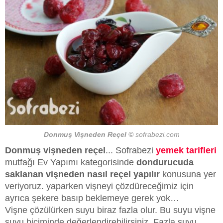
Donmuş Vişneden Reçel ©️
sofrabezi.com
Donmuş vişneden reçel
... Sofrabezi
yemek tarifleri
mutfağı Ev Yapımı kategorisinde
dondurucuda
saklanan vişneden nasıl reçel yapılır
konusuna yer
veriyoruz. yaparken vişneyi çözdüreceğimiz için
ayrıca şekere basıp beklemeye gerek yok…
Vişne çözülürken suyu biraz fazla olur. Bu suyu vişne
suyu biçiminde değerlendirebilirsiniz. Fazla suyu