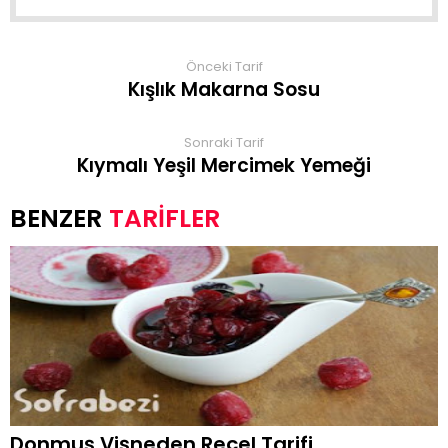
Önceki Tarif
Kışlık Makarna Sosu
Sonraki Tarif
Kıymalı Yeşil Mercimek Yemeği
TARİFLER
Donmuş Vişneden Reçel Tarifi