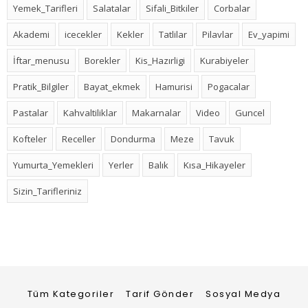
Yemek_Tarifleri
Salatalar
Sifali_Bitkiler
Corbalar
Akademi
icecekler
Kekler
Tatlilar
Pilavlar
Ev_yapimi
İftar_menusu
Borekler
Kis_Hazırligi
Kurabiyeler
Pratik_Bilgiler
Bayat_ekmek
Hamurisi
Pogacalar
Pastalar
Kahvaltiliklar
Makarnalar
Video
Guncel
Kofteler
Receller
Dondurma
Meze
Tavuk
Yumurta_Yemekleri
Yerler
Balık
Kısa_Hikayeler
Sizin_Tarifleriniz
Tüm Kategoriler
Tarif Gönder
Sosyal Medya